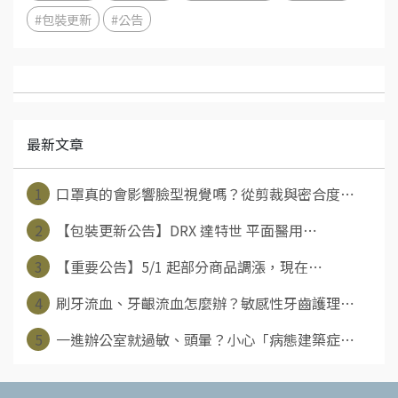
#包裝更新
#公告
最新文章
1
口罩真的會影響臉型視覺嗎？從剪裁與密合度⋯
2
【包裝更新公告】DRX 達特世 平面醫用⋯
3
【重要公告】5/1 起部分商品調漲，現在⋯
4
刷牙流血、牙齦流血怎麼辦？敏感性牙齒護理⋯
5
一進辦公室就過敏、頭暈？小心「病態建築症⋯