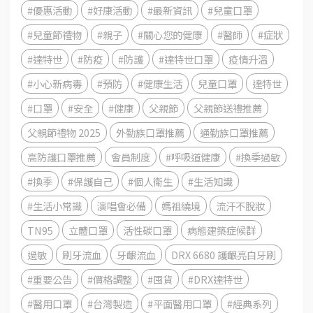
#優惠活動
#好康活動
#最新資訊
#兒童口罩
#兒童節禮物
#親子
#關心您的健康
#醫師
#症狀
#達特世
#防疫
#防護
#達特世口罩
疫情升溫
#小心新病毒
#預防
#健康生活
兒童口罩
達特世
#口罩
#安全
#健康
父親節
父親節送禮推薦
父親節禮物 2025
外勤族口罩推薦
通勤族口罩推薦
高防護口罩推薦
會員制度
#呼吸道健康
#換季過敏
#換季
#保護自己
#個人衛生
#生活知識
#生活小常識
演唱會必備
媽祖繞境
流汗不脫妝
TN95
立體口罩
活性碳口罩
病態建築症候群
過敏
刷牙流血
牙齦流血
DRX 6680 護齦亮白牙刷
#重要公告
#價格調整
#囤貨
#DRX達特世
#醫用口罩
#台灣製造
#平面醫用口罩
#經典系列