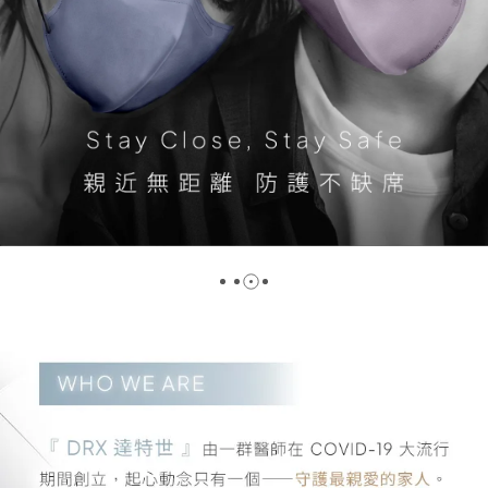
DRX達特世｜醫護信賴的台灣製醫療口罩品牌