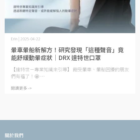
Erin | 2025-04-22
暈車暈船新解方！研究發現「這種聲音」竟
能舒緩動暈症狀｜DRX 達特世口罩
【達特世－專業知識來引導】 飽受暈車、暈船困擾的朋友
們有福了！🤩 ⋯
閱讀更多 ->
關於我們