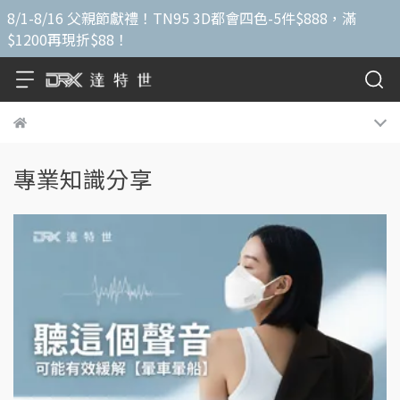
8/1-8/16 父親節獻禮！TN95 3D都會四色-5件$888，滿
$1200再現折$88！
專業知識分享