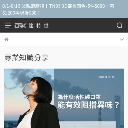
8/1-8/16 父親節獻禮！TN95 3D都會四色-5件$888，滿
$1200再現折$88！
專業知識分享