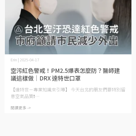
Erin | 2025-04-17
空污紅色警戒！PM2.5爆表怎麼防？醫師建
議這樣做｜DRX 達特世口罩
【達特世－專業知識來引導】 今天台北的朋友們要特別留
意空氣品質❗️⋯
閱讀更多 ->