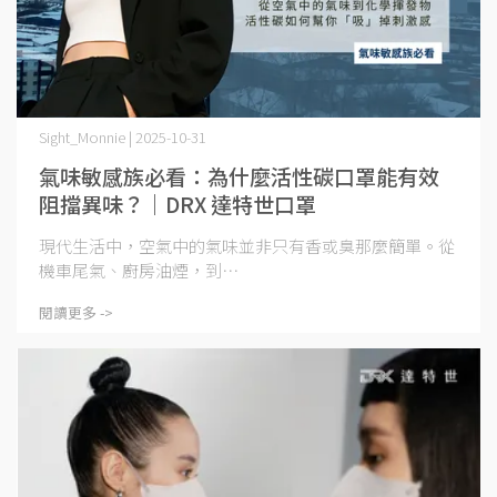
Sight_Monnie | 2025-10-31
氣味敏感族必看：為什麼活性碳口罩能有效
阻擋異味？｜DRX 達特世口罩
現代生活中，空氣中的氣味並非只有香或臭那麼簡單。從
機車尾氣、廚房油煙，到⋯
閱讀更多 ->