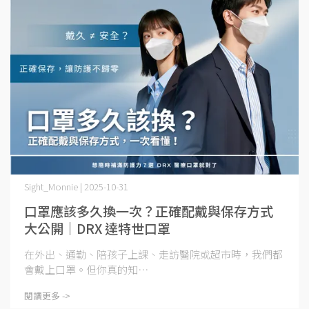
Sight_Monnie | 2025-10-31
口罩應該多久換一次？正確配戴與保存方式
大公開｜DRX 達特世口罩
在外出、通勤、陪孩子上課、走訪醫院或超市時，我們都
會戴上口罩。但你真的知⋯
閱讀更多 ->