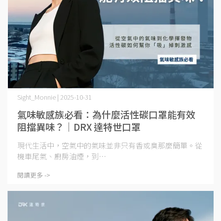
Sight_Monnie | 2025-10-31
氣味敏感族必看：為什麼活性碳口罩能有效
阻擋異味？｜DRX 達特世口罩
現代生活中，空氣中的氣味並非只有香或臭那麼簡單。從
機車尾氣、廚房油煙，到⋯
閱讀更多 ->