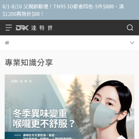
8/1-8/16 父親節獻禮！TN95 3D都會四色-5件$888，滿
$1200再現折$88！
專業知識分享