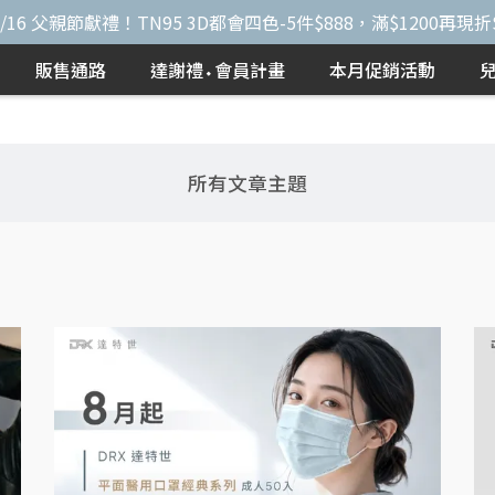
-8/16 父親節獻禮！TN95 3D都會四色-5件$888，滿$1200再現折
販售通路
達謝禮⬩會員計畫
本月促銷活動
所有文章主題