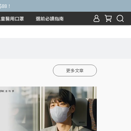
$88！
兒童醫用口罩
選前必讀指南
更多文章